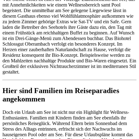
mit Annehmlichkeiten wie einem Wellnessbereich samt Pool
begeistert. Die unmittelbar am See gelegene Liegewiese lässt in
diesem Gasthaus ebenso viel Wohlfühlatmosphäre aufkommen wie
zu jedem Zimmer gehörige Extras wie Sat-TV und ein Safe. Gern
laden die Betreiber des Seehotels ihre Gäste dazu ein, den Tag mit
einem Frühstück am reichhaltigen Buffet zu beginnen. Auf Wunsch
ist ein Drei-Gänge-Menü zum Abendessen buchbar. Das Biohotel
Schlossgut Oberambach verfolgt ein besonderes Konzept. Im
Herzen einer zauberhaften Naturlandschaft zu Hause, verfolgt die
Residenz konsequent ihr Bio-Konzept. Beispielsweise werden zu
den Mahlzeiten nachhaltige Produkte und Bio-Waren eingesetzt. Ein
Großteil der exklusiven Nichtraucherzimmer ist im mediterranen Stil
gestaltet.
Hier sind Familien im Reiseparadies
angekommen
Doch ein Urlaub am See ist nicht nur ein Highlight für Wellness-
Enthusiasten. Familien mit Kindern finden am See ebenfalls ihr
persönliches Reiseglück. Während Eltern beim Sonnenbad dem
Stress des Alltags entrinnen, erfrischt sich der Nachwuchs im
hauseigenen Pool oder am See. Für diese Urlaubspläne kommt das