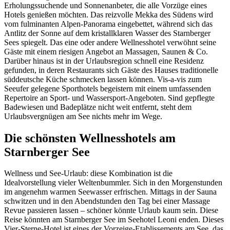
Erholungssuchende und Sonnenanbeter, die alle Vorzüge eines
Hotels genießen möchten. Das reizvolle Mekka des Südens wird
vom fulminanten Alpen-Panorama eingebettet, während sich das
Antlitz der Sonne auf dem kristallklaren Wasser des Starnberger
Sees spiegelt. Das eine oder andere Wellnesshotel verwöhnt seine
Gäste mit einem riesigen Angebot an Massagen, Saunen & Co.
Darüber hinaus ist in der Urlaubsregion schnell eine Residenz
gefunden, in deren Restaurants sich Gäste des Hauses traditionelle
süddeutsche Küche schmecken lassen können. Vis-a-vis zum
Seeufer gelegene Sporthotels begeistern mit einem umfassenden
Repertoire an Sport- und Wassersport-Angeboten. Sind gepflegte
Badewiesen und Badeplätze nicht weit entfernt, steht dem
Urlaubsvergnügen am See nichts mehr im Wege.
Die schönsten Wellnesshotels am
Starnberger See
Wellness und See-Urlaub: diese Kombination ist die
Idealvorstellung vieler Weltenbummler. Sich in den Morgenstunden
im angenehm warmen Seewasser erfrischen. Mittags in der Sauna
schwitzen und in den Abendstunden den Tag bei einer Massage
Revue passieren lassen – schöner könnte Urlaub kaum sein. Diese
Reise könnten am Starnberger See im Seehotel Leoni enden. Dieses
Vier-Sterne-Hotel ist eines der Vorzeige-Etablissements am See, das