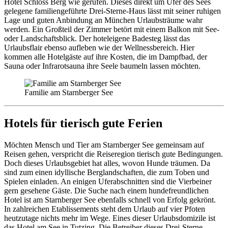
Hotel Schloss Berg wie gerufen. Dieses direkt um Ufer des Sees
gelegene familiengeführte Drei-Sterne-Haus lässt mit seiner ruhigen
Lage und guten Anbindung an München Urlaubsträume wahr
werden. Ein Großteil der Zimmer betört mit einem Balkon mit See-
oder Landschaftsblick. Der hoteleigene Badesteg lässt das
Urlaubsflair ebenso aufleben wie der Wellnessbereich. Hier
kommen alle Hotelgäste auf ihre Kosten, die im Dampfbad, der
Sauna oder Infrarotsauna ihre Seele baumeln lassen möchten.
Familie am Starnberger See
Hotels für tierisch gute Ferien
Möchten Mensch und Tier am Starnberger See gemeinsam auf
Reisen gehen, verspricht die Reiseregion tierisch gute Bedingungen.
Doch dieses Urlaubsgebiet hat alles, wovon Hunde träumen. Da
sind zum einen idyllische Berglandschaften, die zum Toben und
Spielen einladen. An einigen Uferabschnitten sind die Vierbeiner
gern gesehene Gäste. Die Suche nach einem hundefreundlichen
Hotel ist am Starnberger See ebenfalls schnell von Erfolg gekrönt.
In zahlreichen Etablissements steht dem Urlaub auf vier Pfoten
heutzutage nichts mehr im Wege. Eines dieser Urlaubsdomizile ist
das Hotel am See in Tutzing. Die Betreiber dieses Drei-Sterne-