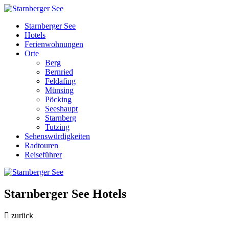
Starnberger See
Hotels
Ferienwohnungen
Orte
Berg
Bernried
Feldafing
Münsing
Pöcking
Seeshaupt
Starnberg
Tutzing
Sehenswürdigkeiten
Radtouren
Reiseführer
Starnberger See Hotels
zurück