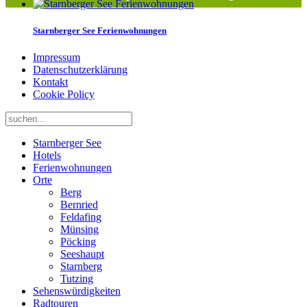
Starnberger See Ferienwohnungen
Impressum
Datenschutzerklärung
Kontakt
Cookie Policy
Starnberger See
Hotels
Ferienwohnungen
Orte
Berg
Bernried
Feldafing
Münsing
Pöcking
Seeshaupt
Starnberg
Tutzing
Sehenswürdigkeiten
Radtouren