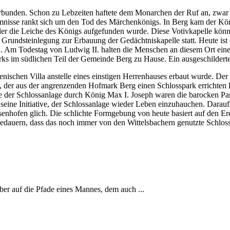
nden. Schon zu Lebzeiten haftete dem Monarchen der Ruf an, zwar wel
imnisse rankt sich um den Tod des Märchenkönigs. In Berg kam der Kön
an der die Leiche des Königs aufgefunden wurde. Diese Votivkapelle kö
rundsteinlegung zur Erbauung der Gedächtniskapelle statt. Heute ist e
en. Am Todestag von Ludwig II. halten die Menschen an diesem Ort eine
arks im südlichen Teil der Gemeinde Berg zu Hause. Ein ausgeschilderte
ienischen Villa anstelle eines einstigen Herrenhauses erbaut wurde. D
, der aus der angrenzenden Hofmark Berg einen Schlosspark errichten l
e der Schlossanlage durch König Max I. Joseph waren die barocken P
ine Initiative, der Schlossanlage wieder Leben einzuhauchen. Darauf
nhofen glich. Die schlichte Formgebung von heute basiert auf den Er
uern, dass das noch immer von den Wittelsbachern genutzte Schloss nic
r auf die Pfade eines Mannes, dem auch ...