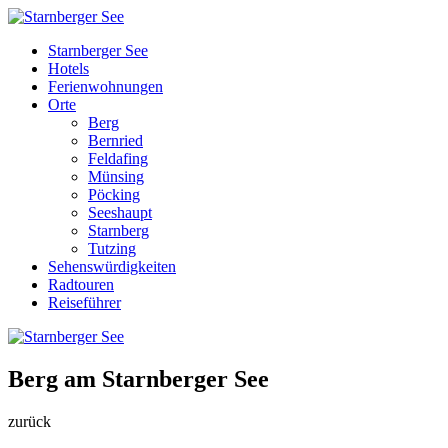
Starnberger See
Hotels
Ferienwohnungen
Orte
Berg
Bernried
Feldafing
Münsing
Pöcking
Seeshaupt
Starnberg
Tutzing
Sehenswürdigkeiten
Radtouren
Reiseführer
Berg am Starnberger See
zurück