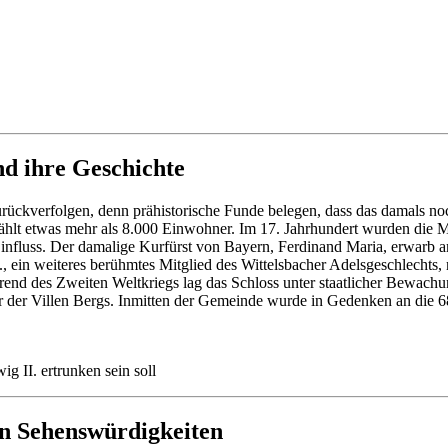
d ihre Geschichte
zurückverfolgen, denn prähistorische Funde belegen, dass das damals 
hlt etwas mehr als 8.000 Einwohner. Im 17. Jahrhundert wurden die Mit
Einfluss. Der damalige Kurfürst von Bayern, Ferdinand Maria, erwarb a
II., ein weiteres berühmtes Mitglied des Wittelsbacher Adelsgeschlechts
rend des Zweiten Weltkriegs lag das Schloss unter staatlicher Bewachun
er der Villen Bergs. Inmitten der Gemeinde wurde in Gedenken an die
g II. ertrunken sein soll
n Sehenswürdigkeiten