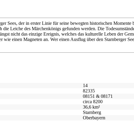
rger Sees, der in erster Linie für seine bewegten historischen Momente
ch die Leiche des Märchenkönigs gefunden werden. Die Todesumstände 
g längst nicht das einzige Ereignis, welches das kulturelle Leben der G
r wie einen Magneten an. Wer einen Ausflug über den Starnberger See p
14
82335
08151 & 08171
circa 8200
36,6 km²
Starnberg
Oberbayern