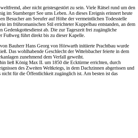
tfremd, aber nicht geistesgestört zu sein. Viele Rätsel rund um den
ig im Starnberger See ums Leben. An dieses Ereignis erinnert heute
nnen Besucher am Seeufer auf Höhe der vermeintlichen Todesstelle
in im frühromanischen Stil errichteter Kuppelbau entstanden, an dem
n Gedenkgottesdienst ab. Die zur Tageszeit frei zugängliche
r Fußweg führt direkt bis zu dieser Kapelle.
er von Bauherr Hans Georg von Hörwarth initiierte Prachtbau wurde
ieß. Das wohlhabende Geschlecht der Wittelsbacher feierte in dem
arkanlagen zunehmend dem Verfall geweiht.
hin ließ König Max II. um 1850 die Ecktürme errichten, durch
eignissen des Zweiten Weltkriegs, in dem Dachzinnen abgerissen und
ht für die Öffentlichkeit zugänglich ist. Am besten ist das