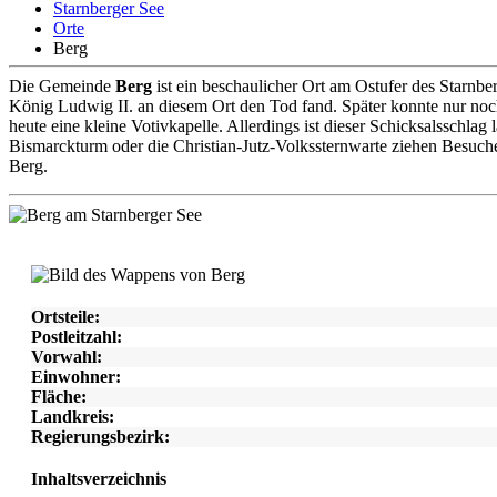
Starnberger See
Orte
Berg
D
ie Gemeinde
Berg
ist ein beschaulicher Ort am Ostufer des Starnbe
König Ludwig II. an diesem Ort den Tod fand. Später konnte nur no
heute eine kleine Votivkapelle. Allerdings ist dieser Schicksalsschla
Bismarckturm oder die Christian-Jutz-Volkssternwarte ziehen Besuche
Berg.
Ortsteile:
Postleitzahl:
Vorwahl:
Einwohner:
Fläche:
Landkreis:
Regierungsbezirk:
Inhaltsverzeichnis