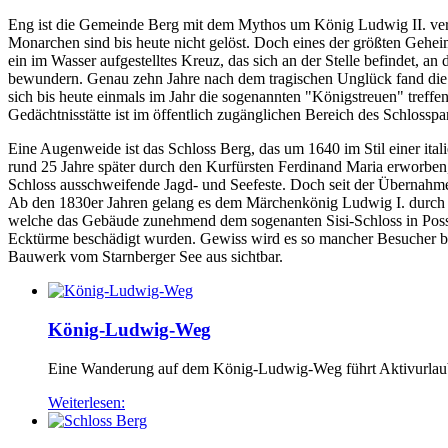
Eng ist die Gemeinde Berg mit dem Mythos um König Ludwig II. verbu
Monarchen sind bis heute nicht gelöst. Doch eines der größten Gehe
ein im Wasser aufgestelltes Kreuz, das sich an der Stelle befindet, 
bewundern. Genau zehn Jahre nach dem tragischen Unglück fand die G
sich bis heute einmals im Jahr die sogenannten "Königstreuen" treff
Gedächtnisstätte ist im öffentlich zugänglichen Bereich des Schlossp
Eine Augenweide ist das Schloss Berg, das um 1640 im Stil einer ital
rund 25 Jahre später durch den Kurfürsten Ferdinand Maria erworben
Schloss ausschweifende Jagd- und Seefeste. Doch seit der Übernahm
Ab den 1830er Jahren gelang es dem Märchenkönig Ludwig I. durch se
welche das Gebäude zunehmend dem sogenanten Sisi-Schloss in Posse
Ecktürme beschädigt wurden. Gewiss wird es so mancher Besucher beda
Bauwerk vom Starnberger See aus sichtbar.
König-Ludwig-Weg
Eine Wanderung auf dem König-Ludwig-Weg führt Aktivurlaube
Weiterlesen: