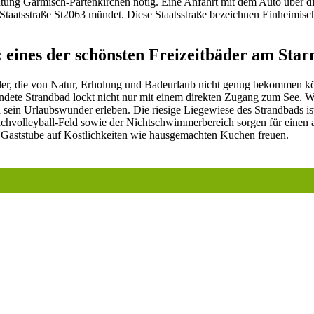
chtung Garmisch-Partenkirchen nötig. Eine Anfahrt mit dem Auto über 
Staatsstraße St2063 mündet. Diese Staatsstraße bezeichnen Einheimisch
 eines der schönsten Freizeitbäder am Star
er, die von Natur, Erholung und Badeurlaub nicht genug bekommen kön
ndete Strandbad lockt nicht nur mit einem direkten Zugang zum See. W
sein Urlaubswunder erleben. Die riesige Liegewiese des Strandbads ist
chvolleyball-Feld sowie der Nichtschwimmerbereich sorgen für einen 
r Gaststube auf Köstlichkeiten wie hausgemachten Kuchen freuen.