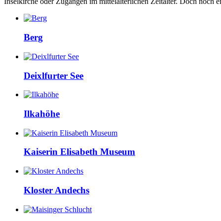
Inselkirche oder Zugängen im mittelalterlichen Zeitalter. Doch noch e
Berg
Deixlfurter See
Ilkahöhe
Kaiserin Elisabeth Museum
Kloster Andechs