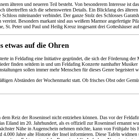
inem älteren und neueren Teil besteht. Von besonderem Interesse ist das
sch übertreffen sich die sehenswerten Details. Ein Blickfang des älter
e Schloss miteinander verbindet. Der ganze Stolz des Schlosses Garatsh
h vereint. Besonders markant sind aus weißem Marmor angefertigte Pila
e, St. Peter und Paul und Heilig Kreuz insgesamt drei Gotteshäuser auf
's etwas auf die Ohren
rte in Feldafing eine Initiative gegründet, die sich der Förderung der
eder finden seitdem in und um Feldafing Konzerte namhafter Musiker s
eranstaltungen sollen immer mehr Menschen für dieses Genre begeistert 
mäßigen Abständen der Wochenmarkt statt. Ob frisches Obst oder Gemüs
h dem Reiz der Roseninsel nicht entziehen können. Das vor der Feldafi
 Eiland im 20. Jahrhundert, als es offiziell zur Roseninsel ernannt wur
ächster Nähe in Augenschein nehmen möchte, kann von Frühjahr bis Herb
und 4.000 Jahre alte Historie der Insel informieren. Diese Tafeln widm