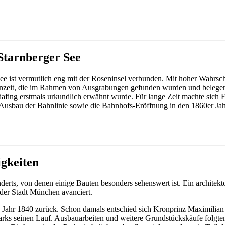
Starnberger See
 ist vermutlich eng mit der Roseninsel verbunden. Mit hoher Wahrschein
einzeit, die im Rahmen von Ausgrabungen gefunden wurden und belegen so
afing erstmals urkundlich erwähnt wurde. Für lange Zeit machte sich F
Ausbau der Bahnlinie sowie die Bahnhofs-Eröffnung in den 1860er Jah
igkeiten
erts, von denen einige Bauten besonders sehenswert ist. Ein architektoni
 der Stadt München avanciert.
ns Jahr 1840 zurück. Schon damals entschied sich Kronprinz Maximilian
s seinen Lauf. Ausbauarbeiten und weitere Grundstückskäufe folgten, s