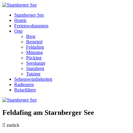
Starnberger See
Hotels
Ferienwohnungen
Orte
Berg
Bernried
Feldafing
Münsing
Pöcking
Seeshaupt
Starnberg
Tutzing
Sehenswürdigkeiten
Radtouren
Reiseführer
Feldafing am Starnberger See
zurück