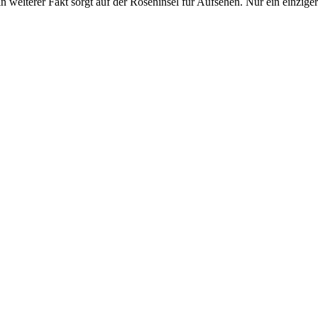
in weiterer Fakt sorgt auf der Roseninsel für Aufsehen. Nur ein einzige