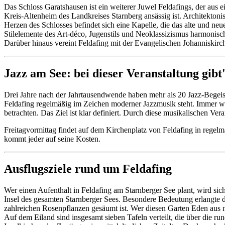
Das Schloss Garatshausen ist ein weiterer Juwel Feldafings, der aus e
Kreis-Altenheim des Landkreises Starnberg ansässig ist. Architektoni
Herzen des Schlosses befindet sich eine Kapelle, die das alte und neu
Stilelemente des Art-déco, Jugenstils und Neoklassizismus harmonisc
Darüber hinaus vereint Feldafing mit der Evangelischen Johanniskirch
Jazz am See: bei dieser Veranstaltung gibt
Drei Jahre nach der Jahrtausendwende haben mehr als 20 Jazz-Begeiste
Feldafing regelmäßig im Zeichen moderner Jazzmusik steht. Immer wi
betrachten. Das Ziel ist klar definiert. Durch diese musikalischen V
Freitagvormittag findet auf dem Kirchenplatz von Feldafing in regel
kommt jeder auf seine Kosten.
Ausflugsziele rund um Feldafing
Wer einen Aufenthalt in Feldafing am Starnberger See plant, wird sic
Insel des gesamten Starnberger Sees. Besondere Bedeutung erlangte das
zahlreichen Rosenpflanzen gesäumt ist. Wer diesen Garten Eden aus n
Auf dem Eiland sind insgesamt sieben Tafeln verteilt, die über die r