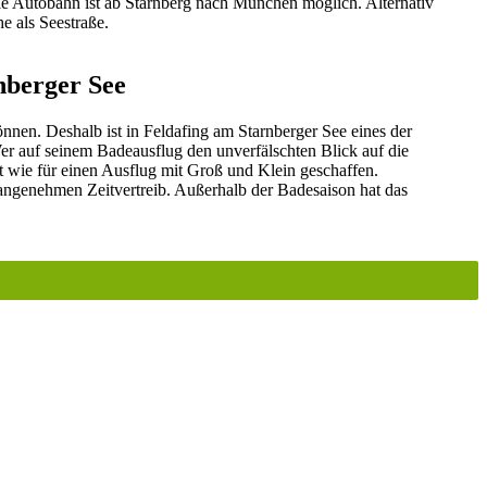
die Autobahn ist ab Starnberg nach München möglich. Alternativ
e als Seestraße.
nberger See
nen. Deshalb ist in Feldafing am Starnberger See eines der
er auf seinem Badeausflug den unverfälschten Blick auf die
 wie für einen Ausflug mit Groß und Klein geschaffen.
angenehmen Zeitvertreib. Außerhalb der Badesaison hat das