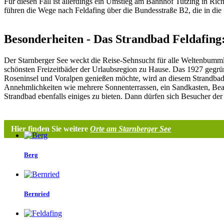
Für diesen Fall ist allerdings ein Umstieg am Bahnhof Tutzing in Ri
führen die Wege nach Feldafing über die Bundesstraße B2, die in die 
Besonderheiten - Das Strandbad Feldafing:
Der Starnberger See weckt die Reise-Sehnsucht für alle Weltenbumml
schönsten Freizeitbäder der Urlaubsregion zu Hause. Das 1927 gegrü
Roseninsel und Voralpen genießen möchte, wird an diesem Strandbad 
Annehmlichkeiten wie mehrere Sonnenterrassen, ein Sandkasten, Bea
Strandbad ebenfalls einiges zu bieten. Dann dürfen sich Besucher de
Hier finden Sie weitere
Orte am Starnberger See
Berg
Bernried