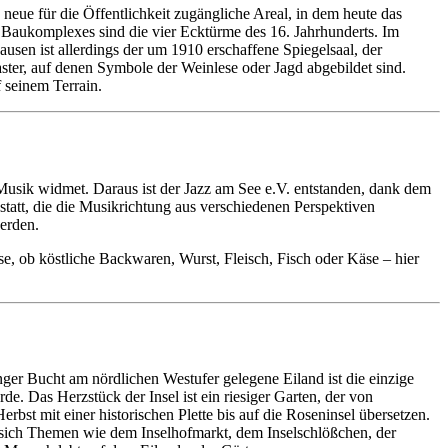
 neue für die Öffentlichkeit zugängliche Areal, in dem heute das
en Baukomplexes sind die vier Ecktürme des 16. Jahrhunderts. Im
ausen ist allerdings der um 1910 erschaffene Spiegelsaal, der
ster, auf denen Symbole der Weinlese oder Jagd abgebildet sind.
 seinem Terrain.
 Musik widmet. Daraus ist der Jazz am See e.V. entstanden, dank dem
tatt, die die Musikrichtung aus verschiedenen Perspektiven
werden.
e, ob köstliche Backwaren, Wurst, Fleisch, Fisch oder Käse – hier
nger Bucht am nördlichen Westufer gelegene Eiland ist die einzige
de. Das Herzstück der Insel ist ein riesiger Garten, der von
st mit einer historischen Plette bis auf die Roseninsel übersetzen.
en sich Themen wie dem Inselhofmarkt, dem Inselschlößchen, der