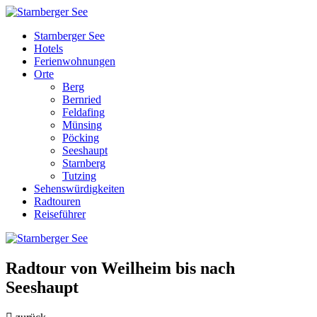
Starnberger See
Hotels
Ferienwohnungen
Orte
Berg
Bernried
Feldafing
Münsing
Pöcking
Seeshaupt
Starnberg
Tutzing
Sehenswürdigkeiten
Radtouren
Reiseführer
Radtour von Weilheim bis nach
Seeshaupt