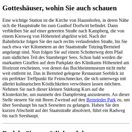
Gotteshäuser, wohin Sie auch schauen
Eine wichtige Station ist die Kirche von Haunshofen, in deren Nähe
sich die Hauptstraße bis zum Gasthof Dorfwirt befindet. Dann
verbleiben Sie auf einer geteerten Straße nach Kampberg, die von
einem Kiesweg von Höhenried abgelöst wird. Nach der
Bahnbrücke folgen Sie der nach rechts verlaufenden Straße, bis Sie
nach etwa vier Kilometern an der Staatsstraße Tutzing/Bernried
angelangt sind. Nun folgen Sie auf einem Schotterweg dem Pfad
zum südlichen Teil des Starnberger Sees. Schon bald werden die
markanten Giraffen auf dem Parkplatz des Klinikums Höhenried am
Horizont erscheinen, von denen das Buchheimmuseum nicht mehr
weit entfernt ist. Das in Bernried gelegene Restaurant Seeblick ist
ein perfekter Treffpunkt für Feinschmecker, die sich unterwegs mit
allerlei kulinarischen Köstlichkeiten verwöhnen lassen möchten.
Nehmen Sie nach dieser kleinen Stärkung Kurs auf die
Klosterkirche, um nunmehr den Dampfersteg anzusteuern. An dieser
Stelle steuern Sie mit Ihrem Zweirad auf den
Bernrieder Park
zu, um
über Seeshaupt bis nach Seeseiten zu gelangen. Haben Sie den
kurzen Abschnitt auf der Staatsstraße absolviert, führt ein Radweg
bis nach Seeshaupt.