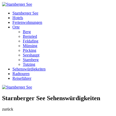
Starnberger See
Hotels
Ferienwohnungen
Orte
Berg
Bernried
Feldafing
Münsing
Pöcking
Seeshaupt
Starnberg
Tutzing
Sehenswürdigkeiten
Radtouren
Reiseführer
Starnberger See Sehenswürdigkeiten
zurück