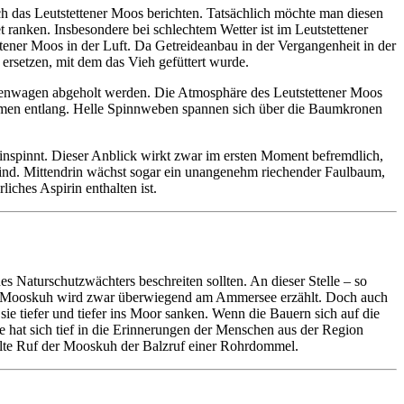
h das Leutstettener Moos berichten. Tatsächlich möchte man diesen
ranken. Insbesondere bei schlechtem Wetter ist im Leutstettener
ner Moos in der Luft. Da Getreideanbau in der Vergangenheit in der
rsetzen, mit dem das Vieh gefüttert wurde.
senwagen abgeholt werden. Die Atmosphäre des Leutstettener Moos
umen entlang. Helle Spinnweben spannen sich über die Baumkronen
einspinnt. Dieser Anblick wirkt zwar im ersten Moment befremdlich,
 sind. Mittendrin wächst sogar ein unangenehm riechender Faulbaum,
ches Aspirin enthalten ist.
es Naturschutzwächters beschreiten sollten. An dieser Stelle – so
 der Mooskuh wird zwar überwiegend am Ammersee erzählt. Doch auch
sie tiefer und tiefer ins Moor sanken. Wenn die Bauern sich auf die
 hat sich tief in die Erinnerungen der Menschen aus der Region
ifelte Ruf der Mooskuh der Balzruf einer Rohrdommel.