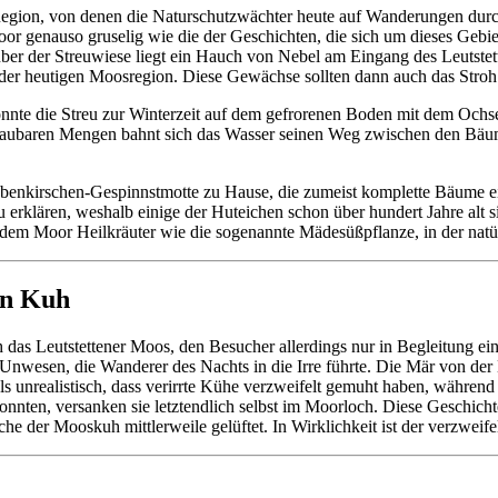
 Region, von denen die Naturschutzwächter heute auf Wanderungen durc
r genauso gruselig wie die der Geschichten, die sich um dieses Gebiet 
r der Streuwiese liegt ein Hauch von Nebel am Eingang des Leutstette
der heutigen Moosregion. Diese Gewächse sollten dann auch das Stroh e
nnte die Streu zur Winterzeit auf dem gefrorenen Boden mit dem Och
schaubaren Mengen bahnt sich das Wasser seinen Weg zwischen den Bä
raubenkirschen-Gespinnstmotte zu Hause, die zumeist komplette Bäume 
 erklären, weshalb einige der Huteichen schon über hundert Jahre alt
em Moor Heilkräuter wie die sogenannte Mädesüßpflanze, in der natürli
en Kuh
 das Leutstettener Moos, den Besucher allerdings nur in Begleitung ein
hr Unwesen, die Wanderer des Nachts in die Irre führte. Die Mär von
ls unrealistisch, dass verirrte Kühe verzweifelt gemuht haben, während 
ten, versanken sie letztendlich selbst im Moorloch. Diese Geschichte
che der Mooskuh mittlerweile gelüftet. In Wirklichkeit ist der verzwe