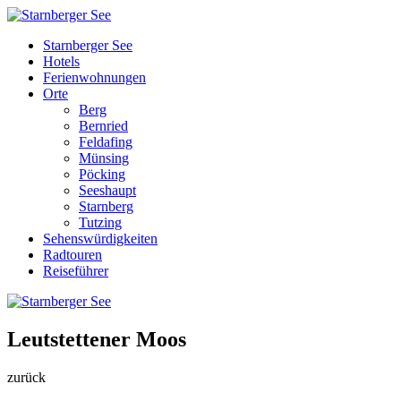
Starnberger See
Hotels
Ferienwohnungen
Orte
Berg
Bernried
Feldafing
Münsing
Pöcking
Seeshaupt
Starnberg
Tutzing
Sehenswürdigkeiten
Radtouren
Reiseführer
Leutstettener Moos
zurück