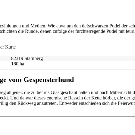
rzählungen und Mythen. Wie etwa um den tiefschwarzen Pudel der schon s
ichten die Runde, denen zufolge der furchterregende Pudel mit feuri
82319 Starnberg
180 ha
Sage vom Gespensterhund
g all jener, die zu tief ins Glas geschaut hatten und nach Mitternach
. Und da war dieses energische Rasseln der Kette hörbar, die der gesp
illig den Rückweg anzutreten. Entweder entschieden sich die Feierwüt