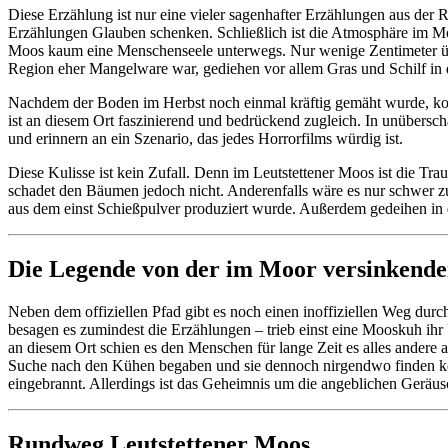
Diese Erzählung ist nur eine vieler sagenhafter Erzählungen aus der
Erzählungen Glauben schenken. Schließlich ist die Atmosphäre im Moo
Moos kaum eine Menschenseele unterwegs. Nur wenige Zentimeter übe
Region eher Mangelware war, gediehen vor allem Gras und Schilf in 
Nachdem der Boden im Herbst noch einmal kräftig gemäht wurde, ko
ist an diesem Ort faszinierend und bedrückend zugleich. In unüber
und erinnern an ein Szenario, das jedes Horrorfilms würdig ist.
Diese Kulisse ist kein Zufall. Denn im Leutstettener Moos ist die T
schadet den Bäumen jedoch nicht. Anderenfalls wäre es nur schwer zu
aus dem einst Schießpulver produziert wurde. Außerdem gedeihen in d
Die Legende von der im Moor versinkend
Neben dem offiziellen Pfad gibt es noch einen inoffiziellen Weg durch
besagen es zumindest die Erzählungen – trieb einst eine Mooskuh i
an diesem Ort schien es den Menschen für lange Zeit es alles andere a
Suche nach den Kühen begaben und sie dennoch nirgendwo finden konn
eingebrannt. Allerdings ist das Geheimnis um die angeblichen Geräus
Rundweg Leutstettener Moos